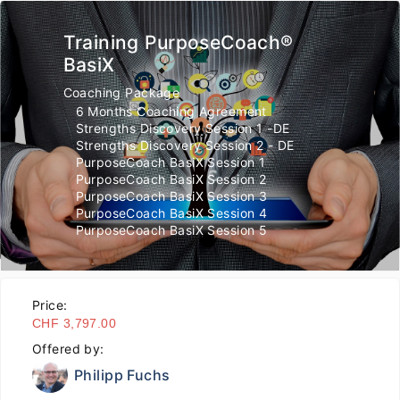
Training PurposeCoach®
BasiX
Coaching Package
6 Months Coaching Agreement
Strengths Discovery Session 1 -DE
Strengths Discovery Session 2 - DE
PurposeCoach BasiX Session 1
PurposeCoach BasiX Session 2
PurposeCoach BasiX Session 3
PurposeCoach BasiX Session 4
PurposeCoach BasiX Session 5
Price:
CHF 3,797.00
Offered by:
Philipp Fuchs