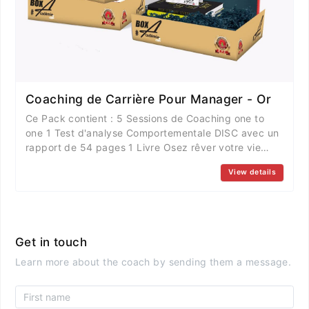
Coaching de Carrière Pour Manager - Or
Ce Pack contient : 5 Sessions de Coaching one to
one 1 Test d'analyse Comportementale DISC avec un
rapport de 54 pages 1 Livre Osez rêver votre vie
pour vivre le Rêve de 186 pages le tout d'une valeur
View details
totale de 1.260.000 francs CFA offert à 1.000.000 de
Francs CFA pour une
Get in touch
Learn more about the coach by sending them a message.