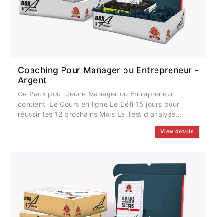
Coaching Pour Manager ou Entrepreneur -
Argent
Ce Pack pour Jeune Manager ou Entrepreneur
contient: Le Cours en ligne Le Défi 15 jours pour
réussir tes 12 prochains Mois Le Test d'analyse
Comportementale DISC+ Débriefing Le Livre Osez
View details
rêver votre vie pour vivre le rêve 3 Sessions de
Coaching One to One Le tout d'un valeur de
1.010.000 fcfa que vous avez à tout juste 500.000
fcfa